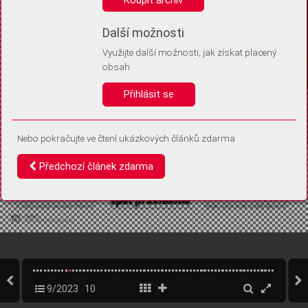
Díky němu příště poznáme, že se jedná o stejné zařízení, a
budeme tak moci přesněji vyhodnotit návštěvnost.
Identifikátor je zcela anonymní.
Další možnosti
Využijte další možnosti, jak získat placený
Vaše souhlasy a odmítnutí si ukládáme do vašeho zařízení, abychom se
obsah
vás už příště znovu neptali. Můžete je kdykoli později upravit ve Správě
cookies
Přihlásit se
Souhlasím
Odmítám
Nebo pokračujte ve čtení ukázkových článků zdarma
Předchozí článek zdarma
9/2023
10