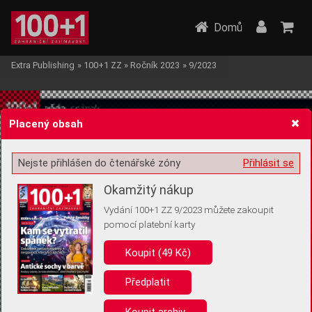
Domů
Extra Publishing
»
100+1 ZZ
»
Ročník 2023
»
9/2023
Placený obsah
Nejste přihlášen do čtenářské zóny
Přihlásit se
Žádost o souhlas s ukládáním volitelných informací
Okamžitý nákup
Vydání 100+1 ZZ 9/2023 můžete zakoupit
pomocí platební karty
Koupit (49 Kč)
Pro základní fungování webu nepotřebujeme ukládat žádné informace
(tzv. cookies apod.). Rádi bychom vás ale požádali o souhlas s
uložením volitelných informací:
Předplatit
Anonymní unikátní ID
Koupit archiv