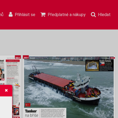
mů
Přihlásit se
Předplatné a nákupy
Hledat