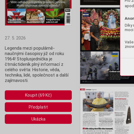
Pro z
apod.
Anon
Díky 
moci 
27. 5. 2026
Vaše 
znovu
Legenda mezi populárně-
naučnými časopisy již od roku 
1964! Stoplusjednička je 
čtrnáctideník plný informací z 
celého světa: Historie, věda,  
technika, lidé, společnost a další 
zajímavosti.
Koupit (69 Kč)
Předplatit
Ukázka