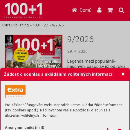
Domů
Extra Publishing
»
100+1 ZZ
»
9/2026
9/2026
29. 4. 2026
Legenda mezi populárně-
naučnými časopisy již od roku 
1964! Stoplusjednička je 
Žádost o souhlas s ukládáním volitelných informací
čtrnáctideník plný informací z 
celého světa: Historie, věda,  
technika, lidé, společnost a 
další zajímavosti.
Pro základní fungování webu nepotřebujeme ukládat žádné informace
Koupit (69 Kč)
(tzv. cookies apod.). Rádi bychom vás ale požádali o souhlas s
uložením volitelných informací:
Předplatit
Anonymní unikátní ID