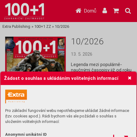
Domů
Extra Publishing
»
100+1 ZZ
»
10/2026
10/2026
13. 5. 2026
Legenda mezi populárně-
naučnými časopisy již od roku 
1964! Stoplusjednička je 
Žádost o souhlas s ukládáním volitelných informací
čtrnáctideník plný informací z 
celého světa: Historie, věda,  
technika, lidé, společnost a 
další zajímavosti.
Pro základní fungování webu nepotřebujeme ukládat žádné informace
Koupit (69 Kč)
(tzv. cookies apod.). Rádi bychom vás ale požádali o souhlas s
uložením volitelných informací:
Předplatit
Anonymní unikátní ID