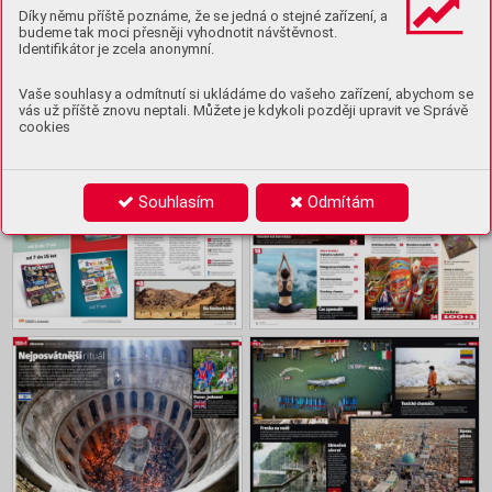
Ukázka
Díky němu příště poznáme, že se jedná o stejné zařízení, a
budeme tak moci přesněji vyhodnotit návštěvnost.
Koupit archiv
Identifikátor je zcela anonymní.
Vaše souhlasy a odmítnutí si ukládáme do vašeho zařízení, abychom se
vás už příště znovu neptali. Můžete je kdykoli později upravit ve Správě
Obsah
cookies
Souhlasím
Odmítám