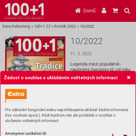
Domů
Extra Publishing
»
100+1 ZZ
»
Ročník 2022
»
10/2022
10/2022
11. 5. 2022
Legenda mezi populárně-
naučnými časopisy již od roku 
1964! Stoplusjednička je 
Žádost o souhlas s ukládáním volitelných informací
čtrnáctideník plný informací z 
celého světa: Historie, věda,  
technika, lidé, společnost a 
další zajímavosti.
Pro základní fungování webu nepotřebujeme ukládat žádné informace
Koupit (49 Kč)
(tzv. cookies apod.). Rádi bychom vás ale požádali o souhlas s
uložením volitelných informací:
Předplatit
Anonymní unikátní ID