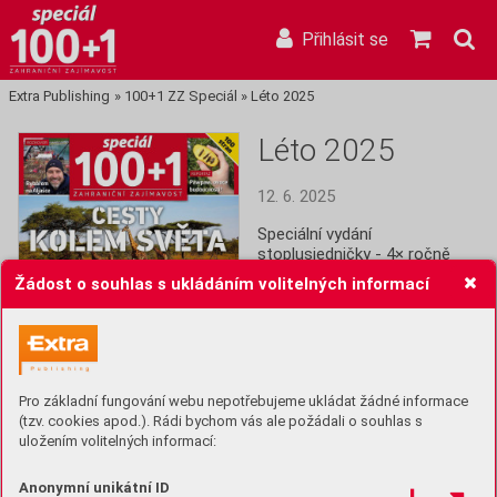
Přihlásit se
Extra Publishing
»
100+1 ZZ Speciál
»
Léto 2025
Léto 2025
12. 6. 2025
Speciální vydání 
stoplusjedničky - 4× ročně 
výběr toho nejlepšího plus 
Žádost o souhlas s ukládáním volitelných informací
Retro vydání a Ročenka. 
Koupit (99 Kč)
Předplatit
Pro základní fungování webu nepotřebujeme ukládat žádné informace
(tzv. cookies apod.). Rádi bychom vás ale požádali o souhlas s
Ukázka
uložením volitelných informací:
Anonymní unikátní ID