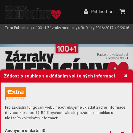
Přihlásit se
Extra Publishing
»
100+1 Zázraky medicíny
»
Ročníky 2016/2017
»
9/2016
Žádost o souhlas s ukládáním volitelných informací
Pro základní fungování webu nepotřebujeme ukládat žádné informace
(tzv. cookies apod.). Rádi bychom vás ale požádali o souhlas s
uložením volitelných informací:
Anonymní unikátní ID