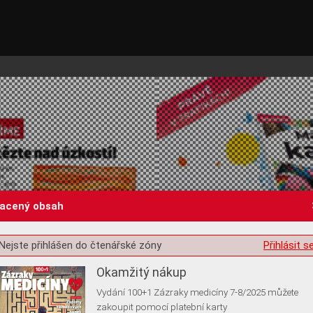
lacený obsah
st o souhlas s ukládáním volitelných informací
Nejste přihlášen do čtenářské zóny
Přihlásit s
Okamžitý nákup
Vydání 100+1 Zázraky medicíny 7-8/2025 můžete
zakoupit pomocí platební karty