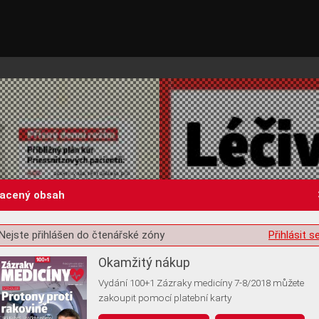
lacený obsah
Nejste přihlášen do čtenářské zóny
Přihlásit s
st o souhlas s ukládáním volitelných informací
Okamžitý nákup
Vydání 100+1 Zázraky medicíny 7-8/2018 můžete
zakoupit pomocí platební karty