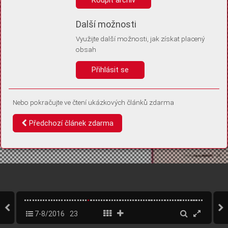
Díky němu příště poznáme, že se jedná o stejné zařízení, a
budeme tak moci přesněji vyhodnotit návštěvnost.
Identifikátor je zcela anonymní.
Další možnosti
Využijte další možnosti, jak získat placený
Vaše souhlasy a odmítnutí si ukládáme do vašeho zařízení, abychom se
obsah
vás už příště znovu neptali. Můžete je kdykoli později upravit ve Správě
cookies
Přihlásit se
Souhlasím
Odmítám
Nebo pokračujte ve čtení ukázkových článků zdarma
Předchozí článek zdarma
7-8/2016
23