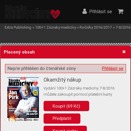
Přihlásit se
Extra Publishing
»
100+1 Zázraky medicíny
»
Ročníky 2016/2017
»
7-8/2016
Placený obsah
Nejste přihlášen do čtenářské zóny
Přihlásit se
Žádost o souhlas s ukládáním volitelných informací
Okamžitý nákup
Vydání 100+1 Zázraky medicíny 7-8/2016
můžete zakoupit pomocí platební karty
Koupit (69 Kč)
Pro základní fungování webu nepotřebujeme ukládat žádné informace
(tzv. cookies apod.). Rádi bychom vás ale požádali o souhlas s
uložením volitelných informací:
Předplatit
Anonymní unikátní ID
Koupit archiv