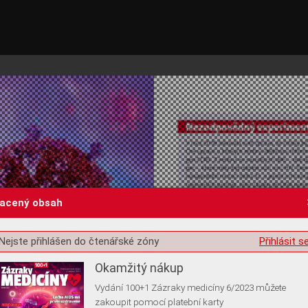
lacený obsah
st o souhlas s ukládáním volitelných informací
Nejste přihlášen do čtenářské zóny
Přihlásit s
Okamžitý nákup
Vydání 100+1 Zázraky medicíny 6/2023 můžete
zakoupit pomocí platební karty