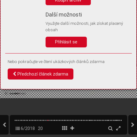
Díky němu příště poznáme, že se jedná o stejné zařízení, a
budeme tak moci přesněji vyhodnotit návštěvnost.
Identifikátor je zcela anonymní.
Další možnosti
Využijte další možnosti, jak získat placený
Vaše souhlasy a odmítnutí si ukládáme do vašeho zařízení, abychom se
obsah
vás už příště znovu neptali. Můžete je kdykoli později upravit ve Správě
cookies
Přihlásit se
Souhlasím
Odmítám
Nebo pokračujte ve čtení ukázkových článků zdarma
Předchozí článek zdarma
6/2018
20