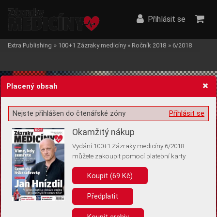
Přihlásit se
Extra Publishing
»
100+1 Zázraky medicíny
»
Ročník 2018
»
6/2018
Placený obsah
Nejste přihlášen do čtenářské zóny
Přihlásit se
Žádost o souhlas s ukládáním volitelných informací
Okamžitý nákup
Vydání 100+1 Zázraky medicíny 6/2018
můžete zakoupit pomocí platební karty
Koupit (69 Kč)
Pro základní fungování webu nepotřebujeme ukládat žádné informace
(tzv. cookies apod.). Rádi bychom vás ale požádali o souhlas s
uložením volitelných informací:
Předplatit
Anonymní unikátní ID
Koupit archiv