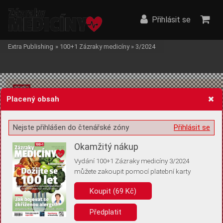
Přihlásit se
Extra Publishing
»
100+1 Zázraky medicíny
»
3/2024
Placený obsah
Nejste přihlášen do čtenářské zóny
Přihlásit se
Žádost o souhlas s ukládáním volitelných informací
Okamžitý nákup
Vydání 100+1 Zázraky medicíny 3/2024
můžete zakoupit pomocí platební karty
Pro základní fungování webu nepotřebujeme ukládat žádné informace
(tzv. cookies apod.). Rádi bychom vás ale požádali o souhlas s
Koupit (69 Kč)
uložením volitelných informací:
Předplatit
Anonymní unikátní ID