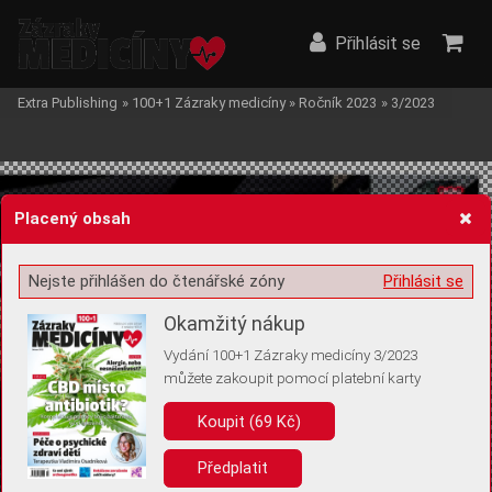
Přihlásit se
Extra Publishing
»
100+1 Zázraky medicíny
»
Ročník 2023
»
3/2023
Placený obsah
Nejste přihlášen do čtenářské zóny
Přihlásit se
Žádost o souhlas s ukládáním volitelných informací
Okamžitý nákup
Vydání 100+1 Zázraky medicíny 3/2023
můžete zakoupit pomocí platební karty
Pro základní fungování webu nepotřebujeme ukládat žádné informace
(tzv. cookies apod.). Rádi bychom vás ale požádali o souhlas s
Koupit (69 Kč)
uložením volitelných informací:
Předplatit
Anonymní unikátní ID