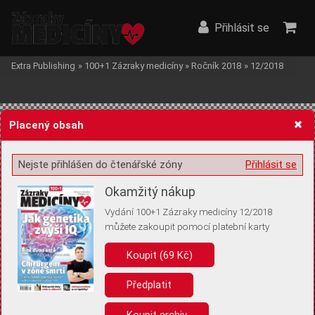
Přihlásit se
Extra Publishing
»
100+1 Zázraky medicíny
»
Ročník 2018
»
12/2018
Placený obsah
Nejste přihlášen do čtenářské zóny
Přihlásit se
Žádost o souhlas s ukládáním volitelných informací
Okamžitý nákup
Vydání 100+1 Zázraky medicíny 12/2018
můžete zakoupit pomocí platební karty
Koupit (69 Kč)
Pro základní fungování webu nepotřebujeme ukládat žádné informace
(tzv. cookies apod.). Rádi bychom vás ale požádali o souhlas s
uložením volitelných informací:
Předplatit
Anonymní unikátní ID
Koupit archiv