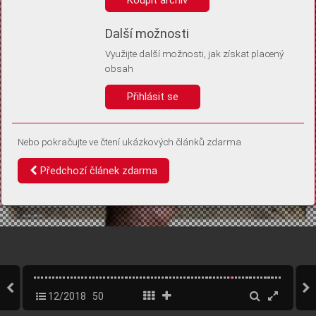
Díky němu příště poznáme, že se jedná o stejné zařízení, a
budeme tak moci přesněji vyhodnotit návštěvnost.
Identifikátor je zcela anonymní.
Další možnosti
Využijte další možnosti, jak získat placený
Vaše souhlasy a odmítnutí si ukládáme do vašeho zařízení, abychom se
obsah
vás už příště znovu neptali. Můžete je kdykoli později upravit ve Správě
cookies
Přihlásit se
Souhlasím
Odmítám
Nebo pokračujte ve čtení ukázkových článků zdarma
Předchozí článek zdarma
12/2018
50