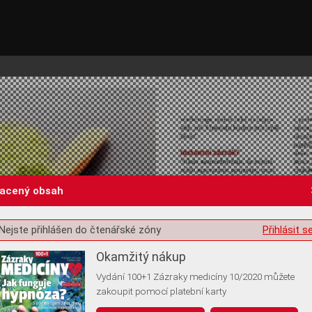
lacený obsah
Nejste přihlášen do čtenářské zóny
Přihlásit s
st o souhlas s ukládáním volitelných informací
Okamžitý nákup
Vydání 100+1 Zázraky medicíny 10/2020 můžete
zakoupit pomocí platební karty