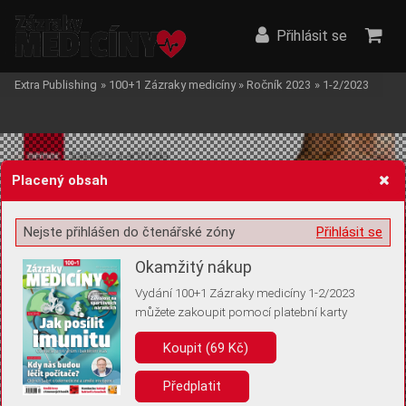
Přihlásit se
Extra Publishing
»
100+1 Zázraky medicíny
»
Ročník 2023
»
1-2/2023
Placený obsah
Nejste přihlášen do čtenářské zóny
Přihlásit se
Žádost o souhlas s ukládáním volitelných informací
Okamžitý nákup
Vydání 100+1 Zázraky medicíny 1-2/2023
můžete zakoupit pomocí platební karty
Pro základní fungování webu nepotřebujeme ukládat žádné informace
(tzv. cookies apod.). Rádi bychom vás ale požádali o souhlas s
Koupit (69 Kč)
uložením volitelných informací:
Předplatit
Anonymní unikátní ID