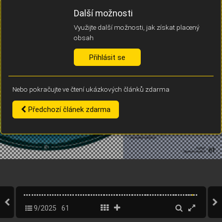
Díky němu příště poznáme, že se jedná o stejné zařízení, a
Další možnosti
budeme tak moci přesněji vyhodnotit návštěvnost.
Identifikátor je zcela anonymní.
Využijte další možnosti, jak získat placený
obsah
Vaše souhlasy a odmítnutí si ukládáme do vašeho zařízení, abychom se
vás už příště znovu neptali. Můžete je kdykoli později upravit ve Správě
Přihlásit se
cookies
Nebo pokračujte ve čtení ukázkových článků zdarma
Souhlasím
Odmítám
Předchozí článek zdarma
9/2025
61