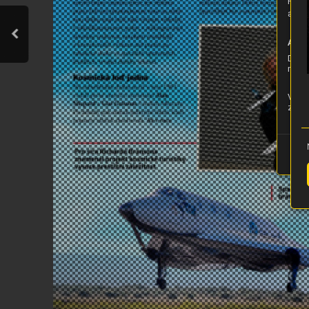
Pro z
apod.
Anon
Díky 
moci 
Vaše 
znovu