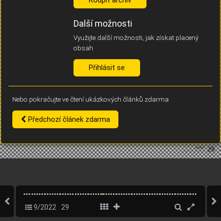
Díky němu příště poznáme, že se jedná o stejné zařízení, a
budeme tak moci přesněji vyhodnotit návštěvnost.
Identifikátor je zcela anonymní.
Další možnosti
Využijte další možnosti, jak získat placený
Vaše souhlasy a odmítnutí si ukládáme do vašeho zařízení, abychom se
obsah
vás už příště znovu neptali. Můžete je kdykoli později upravit ve Správě
cookies
Přihlásit se
Souhlasím
Odmítám
Nebo pokračujte ve čtení ukázkových článků zdarma
Předchozí článek zdarma
9/2022
29