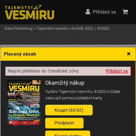
Přihlásit se
Extra Publishing
»
Tajemství vesmíru
»
Ročník 2022
»
9/2022
Placený obsah
Nejste přihlášen do čtenářské zóny
Přihlásit se
Žádost o souhlas s ukládáním volitelných informací
Okamžitý nákup
Vydání Tajemství vesmíru 9/2022 můžete
zakoupit pomocí platební karty
Koupit (65 Kč)
Pro základní fungování webu nepotřebujeme ukládat žádné informace
(tzv. cookies apod.). Rádi bychom vás ale požádali o souhlas s
uložením volitelných informací:
Předplatit
Anonymní unikátní ID
Koupit archiv