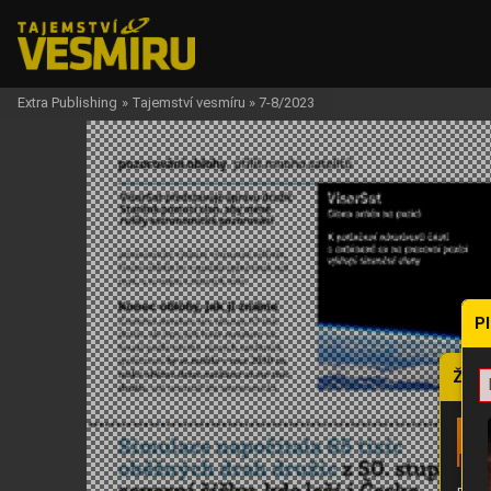
Extra Publishing
»
Tajemství vesmíru
»
7-8/2023
P
Žádo