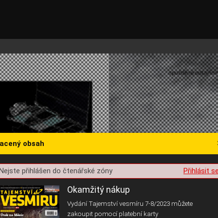
lacený obsah
st o souhlas s ukládáním volitelných informací
Nejste přihlášen do čtenářské zóny
Přihlásit s
Okamžitý nákup
Vydání Tajemství vesmíru 7-8/2023 můžete
zakoupit pomocí platební karty