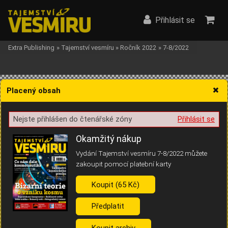
Přihlásit se
Extra Publishing
»
Tajemství vesmíru
»
Ročník 2022
»
7-8/2022
Placený obsah
Nejste přihlášen do čtenářské zóny
Přihlásit se
Žádost o souhlas s ukládáním volitelných informací
Okamžitý nákup
Vydání Tajemství vesmíru 7-8/2022 můžete
zakoupit pomocí platební karty
Koupit (65 Kč)
Pro základní fungování webu nepotřebujeme ukládat žádné informace
(tzv. cookies apod.). Rádi bychom vás ale požádali o souhlas s
uložením volitelných informací:
Předplatit
Anonymní unikátní ID
Koupit archiv