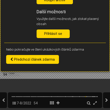
Díky němu příště poznáme, že se jedná o stejné zařízení, a
budeme tak moci přesněji vyhodnotit návštěvnost.
Identifikátor je zcela anonymní.
Další možnosti
Využijte další možnosti, jak získat placený
Vaše souhlasy a odmítnutí si ukládáme do vašeho zařízení, abychom se
obsah
vás už příště znovu neptali. Můžete je kdykoli později upravit ve Správě
cookies
Přihlásit se
Souhlasím
Odmítám
Nebo pokračujte ve čtení ukázkových článků zdarma
Předchozí článek zdarma
7-8/2022
54