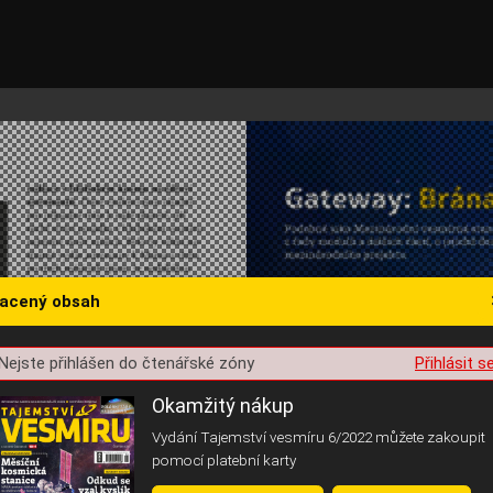
lacený obsah
Nejste přihlášen do čtenářské zóny
Přihlásit s
st o souhlas s ukládáním volitelných informací
Okamžitý nákup
Vydání Tajemství vesmíru 6/2022 můžete zakoupit
pomocí platební karty