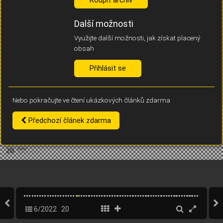
Díky němu příště poznáme, že se jedná o stejné zařízení, a
budeme tak moci přesněji vyhodnotit návštěvnost.
Identifikátor je zcela anonymní.
Další možnosti
Využijte další možnosti, jak získat placený
Vaše souhlasy a odmítnutí si ukládáme do vašeho zařízení, abychom se
obsah
vás už příště znovu neptali. Můžete je kdykoli později upravit ve Správě
cookies
Přihlásit se
Souhlasím
Odmítám
Nebo pokračujte ve čtení ukázkových článků zdarma
Předchozí článek zdarma
6/2022
20