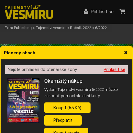
Přihlásit se
Extra Publishing
»
Tajemství vesmíru
»
Ročník 2022
»
6/2022
Placený obsah
Nejste přihlášen do čtenářské zóny
Přihlásit se
Žádost o souhlas s ukládáním volitelných informací
Okamžitý nákup
Vydání Tajemství vesmíru 6/2022 můžete
zakoupit pomocí platební karty
Koupit (65 Kč)
Pro základní fungování webu nepotřebujeme ukládat žádné informace
(tzv. cookies apod.). Rádi bychom vás ale požádali o souhlas s
uložením volitelných informací:
Předplatit
Anonymní unikátní ID
Koupit archiv