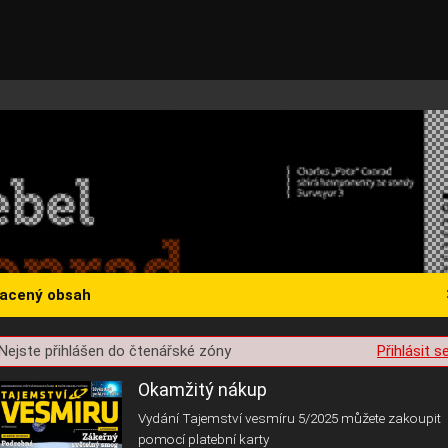
lacený obsah
st o souhlas s ukládáním volitelných informací
Nejste přihlášen do čtenářské zóny
Přihlásit s
Okamžitý nákup
Vydání Tajemství vesmíru 5/2025 můžete zakoupit
pomocí platební karty