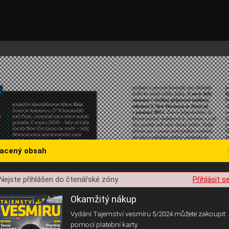
lacený obsah
st o souhlas s ukládáním volitelných informací
Nejste přihlášen do čtenářské zóny
Přihlásit s
Okamžitý nákup
Vydání Tajemství vesmíru 5/2024 můžete zakoupit
pomocí platební karty