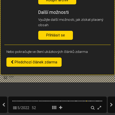
Díky němu příště poznáme, že se jedná o stejné zařízení, a
budeme tak moci přesněji vyhodnotit návštěvnost.
Identifikátor je zcela anonymní.
Další možnosti
Využijte další možnosti, jak získat placený
Vaše souhlasy a odmítnutí si ukládáme do vašeho zařízení, abychom se
obsah
vás už příště znovu neptali. Můžete je kdykoli později upravit ve Správě
cookies
Přihlásit se
Souhlasím
Odmítám
Nebo pokračujte ve čtení ukázkových článků zdarma
Předchozí článek zdarma
5/2022
52