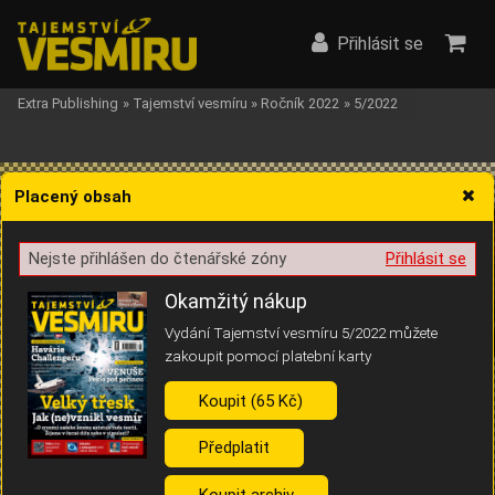
Přihlásit se
Extra Publishing
»
Tajemství vesmíru
»
Ročník 2022
»
5/2022
Placený obsah
Nejste přihlášen do čtenářské zóny
Přihlásit se
Žádost o souhlas s ukládáním volitelných informací
Okamžitý nákup
Vydání Tajemství vesmíru 5/2022 můžete
zakoupit pomocí platební karty
Koupit (65 Kč)
Pro základní fungování webu nepotřebujeme ukládat žádné informace
(tzv. cookies apod.). Rádi bychom vás ale požádali o souhlas s
uložením volitelných informací:
Předplatit
Anonymní unikátní ID
Koupit archiv