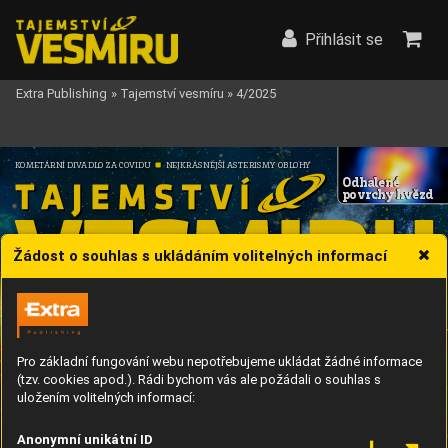
Přihlásit se
Extra Publishing
»
Tajemství vesmíru
»
4/2025
K
OMET
ÁRNÍ DIV
ADLO ZA CO
VIDU
NEJKRÁSNĚJŠÍ ASTERISMY O
BLOHY
Odhalené
povrchy h
vězd
Žádost o souhlas s ukládáním volitelných informací
DU
BE
N 2025
SLUNEČNÍ SOUST
A
V
A
Hledání ži
vota
Pro základní fungování webu nepotřebujeme ukládat žádné informace
DOB
ÝV
ÁNÍ
 KOSMU
na Europě
(tzv. cookies apod.). Rádi bychom vás ale požádali o souhlas s
N
ew Glenn: 
uložením volitelných informací:
Premiéra 
T
ajemství ledového měsíce 
J
upitera by mo
hla poodhalit
superrak
ety
Anonymní unikátní ID
sonda Europa Clipper