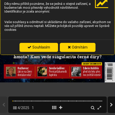
Díky němu příště poznáme, že se jedná o stejné zařízení, a
10
10
Blue Origin vypustila třetí 
budeme tak moci přesněji vyhodnotit návštěvnost.
nejsilnější rak
etu světa
Identifikátor je zcela anonymní.
největších
největších
Vaše souhlasy a odmítnutí si ukládáme do vašeho zařízení, abychom se
vás už příště znovu neptali. Můžete je kdykoli později upravit ve Správě
cookies
záhad k
osm
u
záhad k
osm
u
Souhlasím
Odmítám
C
opředcházelo V
elk
ému třesku
? Existuje temná 
hmota
? Kam vede singul
ari
ta černé díry? 
OSUD
Y OSOBNOSTÍ
 na Slovensku 5,49 €
Rozho
vor: 
Sonda G
alileo: 
Edwin Hubble 
Jak se na Z
emi
Pr
vní průzkumník 
před st
o lety přes 
Cena 99,90Kč,
dostala voda?
Jupitera
noc zvětšil vesmír
4/2025
1