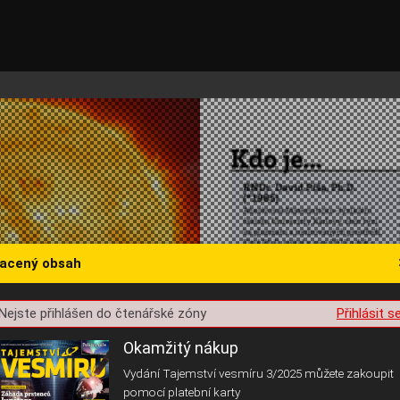
lacený obsah
st o souhlas s ukládáním volitelných informací
Nejste přihlášen do čtenářské zóny
Přihlásit s
Okamžitý nákup
Vydání Tajemství vesmíru 3/2025 můžete zakoupit
pomocí platební karty