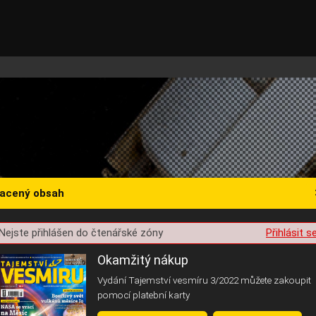
lacený obsah
Nejste přihlášen do čtenářské zóny
Přihlásit s
st o souhlas s ukládáním volitelných informací
Okamžitý nákup
Vydání Tajemství vesmíru 3/2022 můžete zakoupit
pomocí platební karty