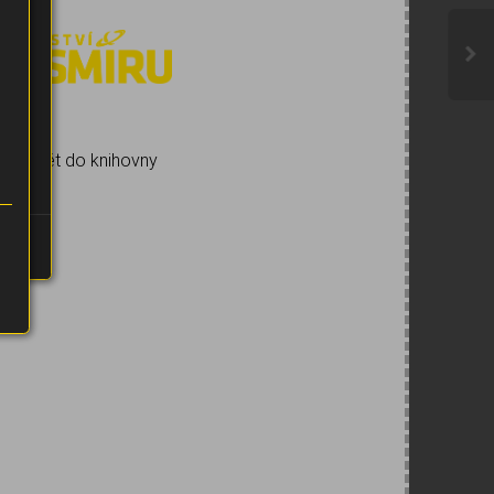
s
tě
Zpět do knihovny