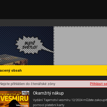
lacený obsah
st o souhlas s ukládáním volitelných informací
Nejste přihlášen do čtenářské zóny
Přihlásit s
Okamžitý nákup
Vydání Tajemství vesmíru 12/2024 můžete zakoupit
pomocí platební karty