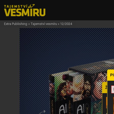
Extra Publishing
»
Tajemství vesmíru
»
12/2024
P
Žádo