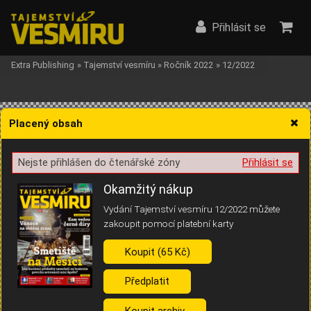
Přihlásit se
Extra Publishing
»
Tajemství vesmíru
»
Ročník 2022
»
12/2022
Placený obsah
Nejste přihlášen do čtenářské zóny
Přihlásit se
Žádost o souhlas s ukládáním volitelných informací
Okamžitý nákup
Vydání Tajemství vesmíru 12/2022 můžete
zakoupit pomocí platební karty
Koupit (65 Kč)
Pro základní fungování webu nepotřebujeme ukládat žádné informace
(tzv. cookies apod.). Rádi bychom vás ale požádali o souhlas s
uložením volitelných informací:
Předplatit
Anonymní unikátní ID
Koupit archiv