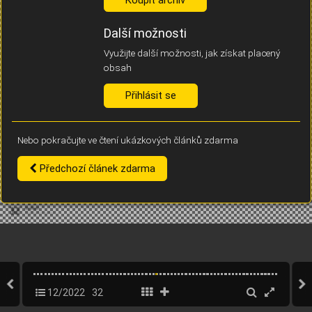
Díky němu příště poznáme, že se jedná o stejné zařízení, a
budeme tak moci přesněji vyhodnotit návštěvnost.
Identifikátor je zcela anonymní.
Další možnosti
Využijte další možnosti, jak získat placený
Vaše souhlasy a odmítnutí si ukládáme do vašeho zařízení, abychom se
obsah
vás už příště znovu neptali. Můžete je kdykoli později upravit ve Správě
cookies
Přihlásit se
Souhlasím
Odmítám
Nebo pokračujte ve čtení ukázkových článků zdarma
Předchozí článek zdarma
12/2022
32