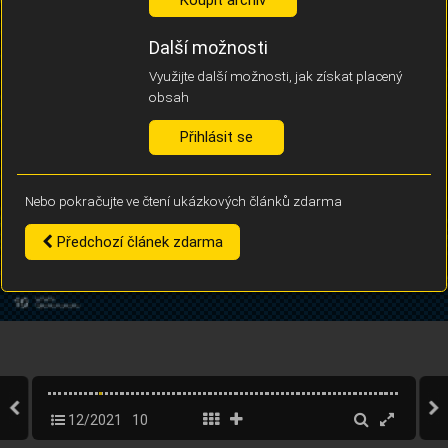
Díky němu příště poznáme, že se jedná o stejné zařízení, a
budeme tak moci přesněji vyhodnotit návštěvnost.
Identifikátor je zcela anonymní.
Další možnosti
Využijte další možnosti, jak získat placený
Vaše souhlasy a odmítnutí si ukládáme do vašeho zařízení, abychom se
obsah
vás už příště znovu neptali. Můžete je kdykoli později upravit ve Správě
cookies
Přihlásit se
Souhlasím
Odmítám
Nebo pokračujte ve čtení ukázkových článků zdarma
Předchozí článek zdarma
12/2021
10