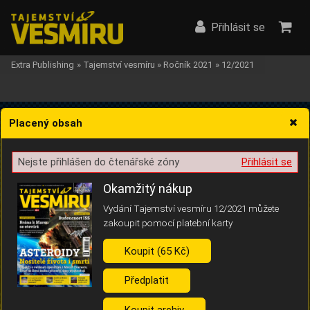
Přihlásit se
Extra Publishing
»
Tajemství vesmíru
»
Ročník 2021
»
12/2021
Placený obsah
Nejste přihlášen do čtenářské zóny
Přihlásit se
Žádost o souhlas s ukládáním volitelných informací
Okamžitý nákup
Vydání Tajemství vesmíru 12/2021 můžete
zakoupit pomocí platební karty
Koupit (65 Kč)
Pro základní fungování webu nepotřebujeme ukládat žádné informace
(tzv. cookies apod.). Rádi bychom vás ale požádali o souhlas s
uložením volitelných informací:
Předplatit
Anonymní unikátní ID
Koupit archiv