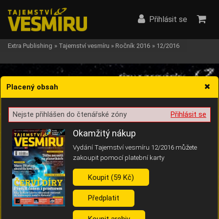
Přihlásit se
Extra Publishing
»
Tajemství vesmíru
»
Ročník 2016
»
12/2016
Placený obsah
Nejste přihlášen do čtenářské zóny
Přihlásit se
Žádost o souhlas s ukládáním volitelných informací
Okamžitý nákup
Vydání Tajemství vesmíru 12/2016 můžete
zakoupit pomocí platební karty
Koupit (59 Kč)
Pro základní fungování webu nepotřebujeme ukládat žádné informace
(tzv. cookies apod.). Rádi bychom vás ale požádali o souhlas s
uložením volitelných informací:
Předplatit
Anonymní unikátní ID
Koupit archiv