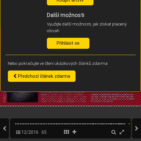
Díky němu příště poznáme, že se jedná o stejné zařízení, a
budeme tak moci přesněji vyhodnotit návštěvnost.
Identifikátor je zcela anonymní.
Další možnosti
Využijte další možnosti, jak získat placený
Vaše souhlasy a odmítnutí si ukládáme do vašeho zařízení, abychom se
obsah
vás už příště znovu neptali. Můžete je kdykoli později upravit ve Správě
cookies
Přihlásit se
Souhlasím
Odmítám
Nebo pokračujte ve čtení ukázkových článků zdarma
Předchozí článek zdarma
12/2016
65