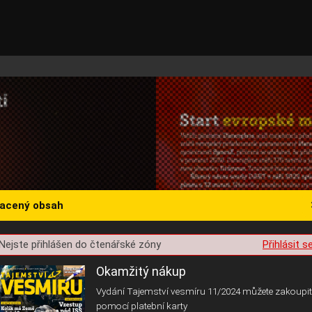
lacený obsah
st o souhlas s ukládáním volitelných informací
Nejste přihlášen do čtenářské zóny
Přihlásit s
Okamžitý nákup
Vydání Tajemství vesmíru 11/2024 můžete zakoupit
pomocí platební karty