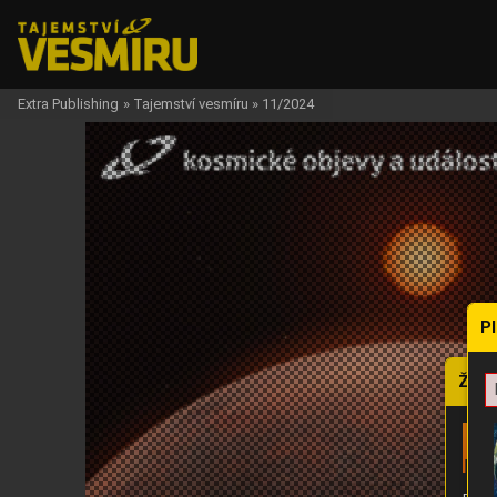
Extra Publishing
»
Tajemství vesmíru
»
11/2024
P
Žádo