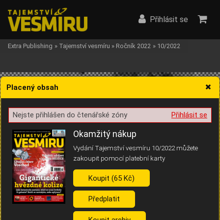
Přihlásit se
Extra Publishing
»
Tajemství vesmíru
»
Ročník 2022
»
10/2022
Placený obsah
Nejste přihlášen do čtenářské zóny
Přihlásit se
Žádost o souhlas s ukládáním volitelných informací
Okamžitý nákup
Vydání Tajemství vesmíru 10/2022 můžete
zakoupit pomocí platební karty
Koupit (65 Kč)
Pro základní fungování webu nepotřebujeme ukládat žádné informace
(tzv. cookies apod.). Rádi bychom vás ale požádali o souhlas s
uložením volitelných informací:
Předplatit
Anonymní unikátní ID
Koupit archiv