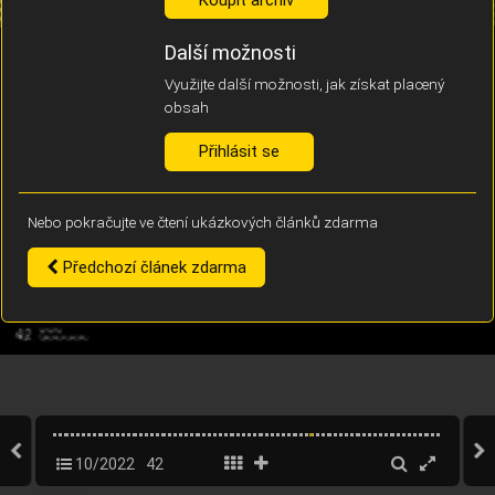
Díky němu příště poznáme, že se jedná o stejné zařízení, a
budeme tak moci přesněji vyhodnotit návštěvnost.
Identifikátor je zcela anonymní.
Další možnosti
Využijte další možnosti, jak získat placený
Vaše souhlasy a odmítnutí si ukládáme do vašeho zařízení, abychom se
obsah
vás už příště znovu neptali. Můžete je kdykoli později upravit ve Správě
cookies
Přihlásit se
Souhlasím
Odmítám
Nebo pokračujte ve čtení ukázkových článků zdarma
Předchozí článek zdarma
10/2022
42