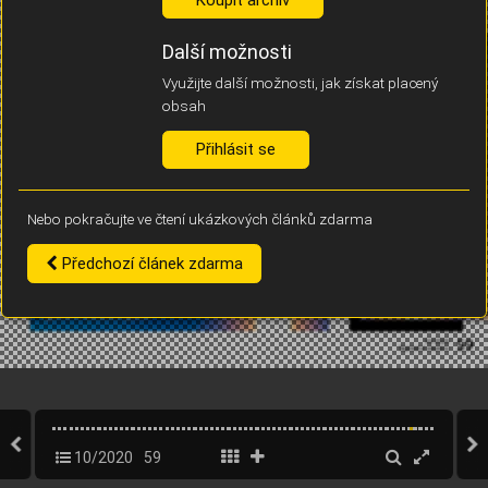
Díky němu příště poznáme, že se jedná o stejné zařízení, a
budeme tak moci přesněji vyhodnotit návštěvnost.
Identifikátor je zcela anonymní.
Další možnosti
Využijte další možnosti, jak získat placený
Vaše souhlasy a odmítnutí si ukládáme do vašeho zařízení, abychom se
obsah
vás už příště znovu neptali. Můžete je kdykoli později upravit ve Správě
cookies
Přihlásit se
Souhlasím
Odmítám
Nebo pokračujte ve čtení ukázkových článků zdarma
Předchozí článek zdarma
10/2020
59