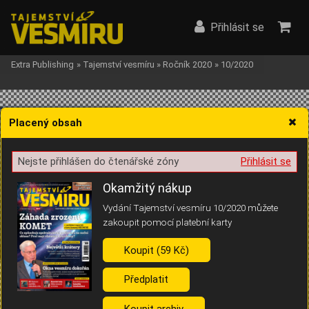
Přihlásit se
Extra Publishing
»
Tajemství vesmíru
»
Ročník 2020
»
10/2020
Placený obsah
Nejste přihlášen do čtenářské zóny
Přihlásit se
Žádost o souhlas s ukládáním volitelných informací
Okamžitý nákup
Vydání Tajemství vesmíru 10/2020 můžete
zakoupit pomocí platební karty
Koupit (59 Kč)
Pro základní fungování webu nepotřebujeme ukládat žádné informace
(tzv. cookies apod.). Rádi bychom vás ale požádali o souhlas s
uložením volitelných informací:
Předplatit
Anonymní unikátní ID
Koupit archiv