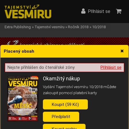
Přihlásit se
Extra Publishing
»
Tajemství vesmíru
»
Ročník 2018
»
10/2018
Placený obsah
Nejste přihlášen do čtenářské zóny
Přihlásit se
Žádost o souhlas s ukládáním volitelných informací
Okamžitý nákup
Vydání Tajemství vesmíru 10/2018 můžete
zakoupit pomocí platební karty
Koupit (59 Kč)
Pro základní fungování webu nepotřebujeme ukládat žádné informace
(tzv. cookies apod.). Rádi bychom vás ale požádali o souhlas s
uložením volitelných informací:
Předplatit
Anonymní unikátní ID
Koupit archiv