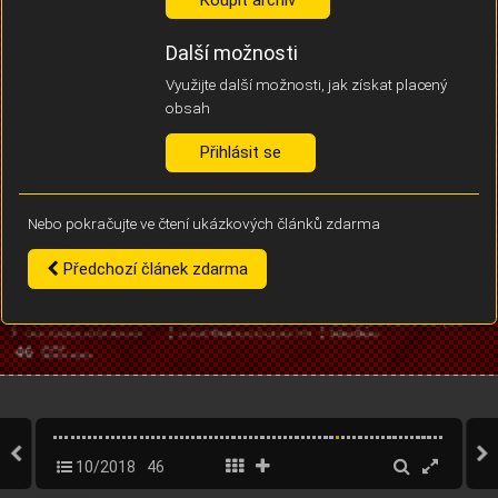
Díky němu příště poznáme, že se jedná o stejné zařízení, a
budeme tak moci přesněji vyhodnotit návštěvnost.
Identifikátor je zcela anonymní.
Další možnosti
Využijte další možnosti, jak získat placený
Vaše souhlasy a odmítnutí si ukládáme do vašeho zařízení, abychom se
obsah
vás už příště znovu neptali. Můžete je kdykoli později upravit ve Správě
cookies
Přihlásit se
Souhlasím
Odmítám
Nebo pokračujte ve čtení ukázkových článků zdarma
Předchozí článek zdarma
10/2018
46