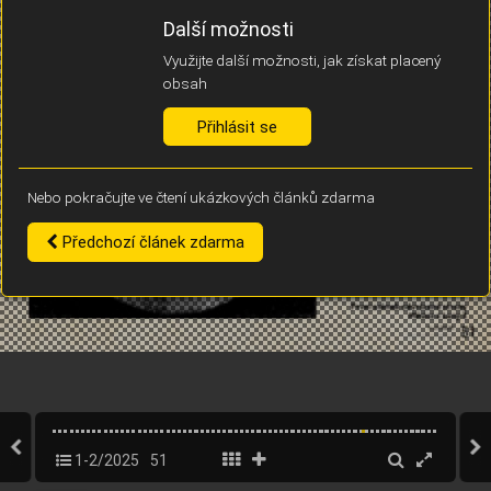
Díky němu příště poznáme, že se jedná o stejné zařízení, a
Další možnosti
budeme tak moci přesněji vyhodnotit návštěvnost.
Identifikátor je zcela anonymní.
Využijte další možnosti, jak získat placený
obsah
Vaše souhlasy a odmítnutí si ukládáme do vašeho zařízení, abychom se
vás už příště znovu neptali. Můžete je kdykoli později upravit ve Správě
Přihlásit se
cookies
Nebo pokračujte ve čtení ukázkových článků zdarma
Souhlasím
Odmítám
Předchozí článek zdarma
1-2/2025
51