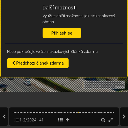
Díky němu příště poznáme, že se jedná o stejné zařízení, a
Další možnosti
budeme tak moci přesněji vyhodnotit návštěvnost.
Identifikátor je zcela anonymní.
Využijte další možnosti, jak získat placený
obsah
Vaše souhlasy a odmítnutí si ukládáme do vašeho zařízení, abychom se
vás už příště znovu neptali. Můžete je kdykoli později upravit ve Správě
Přihlásit se
cookies
Nebo pokračujte ve čtení ukázkových článků zdarma
Souhlasím
Odmítám
Předchozí článek zdarma
1-2/2024
41