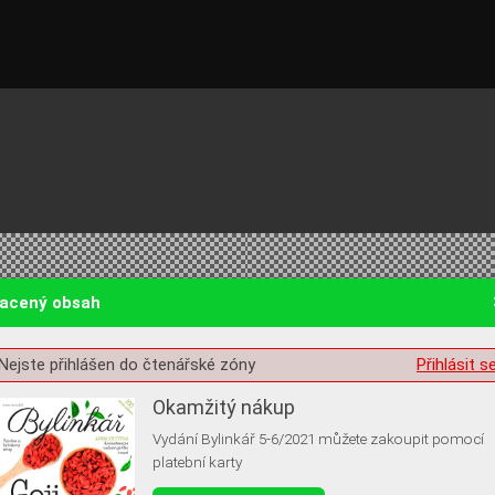
lacený obsah
Nejste přihlášen do čtenářské zóny
Přihlásit s
st o souhlas s ukládáním volitelných informací
Okamžitý nákup
Vydání Bylinkář 5-6/2021 můžete zakoupit pomocí
platební karty