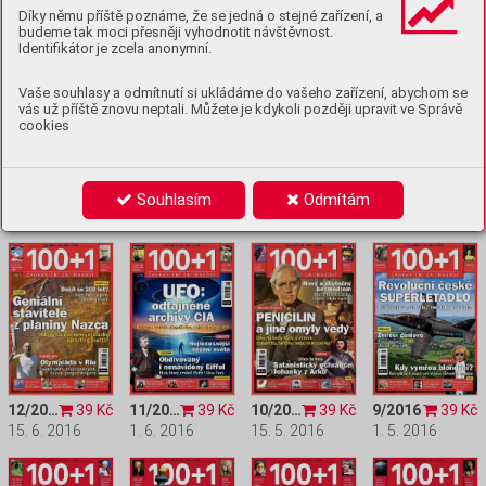
15. 10. 2016
1. 10. 2016
15. 9. 2016
1. 9. 2016
Díky němu příště poznáme, že se jedná o stejné zařízení, a
budeme tak moci přesněji vyhodnotit návštěvnost.
Identifikátor je zcela anonymní.
Vaše souhlasy a odmítnutí si ukládáme do vašeho zařízení, abychom se
vás už příště znovu neptali. Můžete je kdykoli později upravit ve Správě
cookies
16/2016
39 Kč
15/2016
39 Kč
14/2016
39 Kč
13/2016
39 Kč
Souhlasím
Odmítám
15. 8. 2016
1. 8. 2016
15. 7. 2016
1. 7. 2016
12/2016
39 Kč
11/2016
39 Kč
10/2016
39 Kč
9/2016
39 Kč
15. 6. 2016
1. 6. 2016
15. 5. 2016
1. 5. 2016