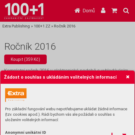
Domů
Extra Publishing
»
100+1 ZZ
»
Ročník 2016
Ročník 2016
Koupit (359 Kč)
Kompletní ročník 2016 v elektronické podobě s vyhledáváním
Žádost o souhlas s ukládáním volitelných informací
Pro základní fungování webu nepotřebujeme ukládat žádné informace
(tzv. cookies apod.). Rádi bychom vás ale požádali o souhlas s
uložením volitelných informací:
20/2016
39 Kč
19/2016
39 Kč
18/2016
39 Kč
17/2016
39 Kč
Anonymní unikátní ID