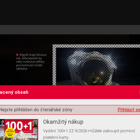
lacený obsah
st o souhlas s ukládáním volitelných informací
Nejste přihlášen do čtenářské zóny
Přihlásit s
Okamžitý nákup
Vydání 100+1 ZZ 9/2026 můžete zakoupit pomocí
platební karty