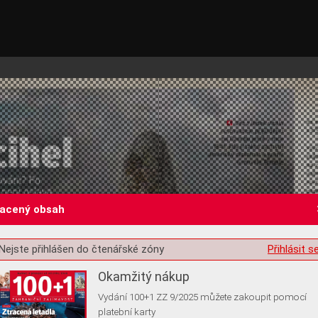
lacený obsah
st o souhlas s ukládáním volitelných informací
Nejste přihlášen do čtenářské zóny
Přihlásit s
Okamžitý nákup
Vydání 100+1 ZZ 9/2025 můžete zakoupit pomocí
platební karty