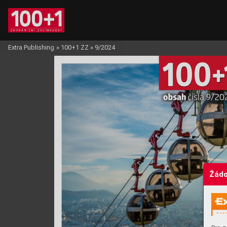
Extra Publishing
»
100+1 ZZ
»
9/2024
10
0
+
obsah 
čísla 9
/20
Žádo