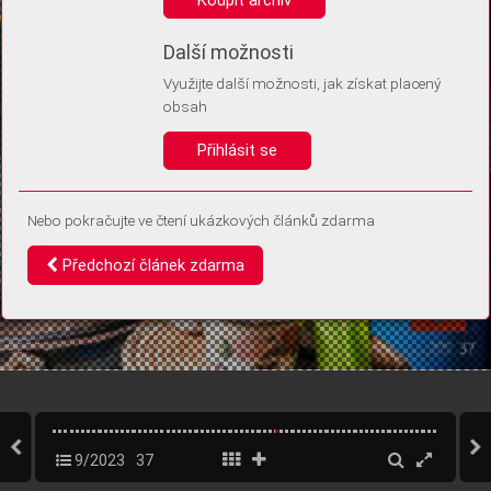
Díky němu příště poznáme, že se jedná o stejné zařízení, a
budeme tak moci přesněji vyhodnotit návštěvnost.
Identifikátor je zcela anonymní.
Další možnosti
Využijte další možnosti, jak získat placený
Vaše souhlasy a odmítnutí si ukládáme do vašeho zařízení, abychom se
obsah
vás už příště znovu neptali. Můžete je kdykoli později upravit ve Správě
cookies
Přihlásit se
Souhlasím
Odmítám
Nebo pokračujte ve čtení ukázkových článků zdarma
Předchozí článek zdarma
9/2023
37