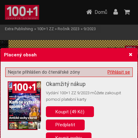
Domů
Extra Publishing
»
100+1 ZZ
»
Ročník 2023
»
9/2023
Placený obsah
Nejste přihlášen do čtenářské zóny
Přihlásit se
Žádost o souhlas s ukládáním volitelných informací
Okamžitý nákup
Vydání 100+1 ZZ 9/2023 můžete zakoupit
pomocí platební karty
Koupit (49 Kč)
Pro základní fungování webu nepotřebujeme ukládat žádné informace
(tzv. cookies apod.). Rádi bychom vás ale požádali o souhlas s
uložením volitelných informací:
Předplatit
Anonymní unikátní ID
Koupit archiv