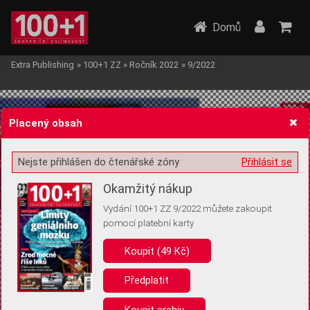
Domů
Extra Publishing
»
100+1 ZZ
»
Ročník 2022
»
9/2022
Placený obsah
Nejste přihlášen do čtenářské zóny
Přihlásit se
Žádost o souhlas s ukládáním volitelných informací
Okamžitý nákup
Vydání 100+1 ZZ 9/2022 můžete zakoupit
pomocí platební karty
Koupit (49 Kč)
Pro základní fungování webu nepotřebujeme ukládat žádné informace
(tzv. cookies apod.). Rádi bychom vás ale požádali o souhlas s
uložením volitelných informací:
Předplatit
Anonymní unikátní ID
Koupit archiv