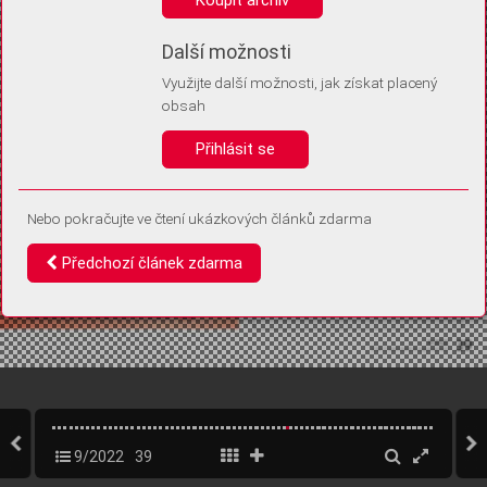
Díky němu příště poznáme, že se jedná o stejné zařízení, a
budeme tak moci přesněji vyhodnotit návštěvnost.
Identifikátor je zcela anonymní.
Další možnosti
Využijte další možnosti, jak získat placený
Vaše souhlasy a odmítnutí si ukládáme do vašeho zařízení, abychom se
obsah
vás už příště znovu neptali. Můžete je kdykoli později upravit ve Správě
cookies
Přihlásit se
Souhlasím
Odmítám
Nebo pokračujte ve čtení ukázkových článků zdarma
Předchozí článek zdarma
9/2022
39