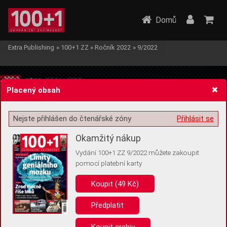
Domů
Extra Publishing
»
100+1 ZZ
»
Ročník 2022
»
9/2022
Placený obsah
Nejste přihlášen do čtenářské zóny
Přihlásit se
Žádost o souhlas s ukládáním volitelných informací
Okamžitý nákup
Vydání 100+1 ZZ 9/2022 můžete zakoupit
pomocí platební karty
Koupit (49 Kč)
Pro základní fungování webu nepotřebujeme ukládat žádné informace
(tzv. cookies apod.). Rádi bychom vás ale požádali o souhlas s
uložením volitelných informací:
Předplatit
Anonymní unikátní ID
Koupit archiv