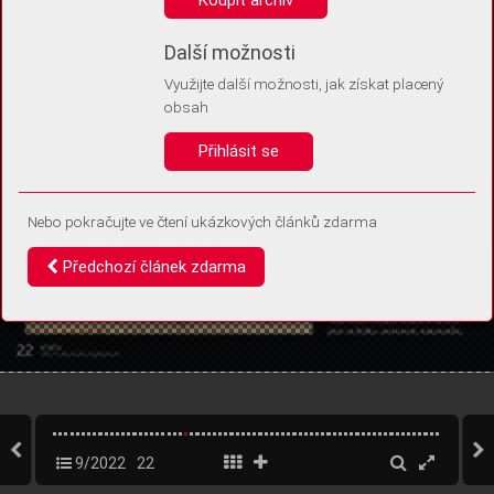
Díky němu příště poznáme, že se jedná o stejné zařízení, a
budeme tak moci přesněji vyhodnotit návštěvnost.
Identifikátor je zcela anonymní.
Další možnosti
Využijte další možnosti, jak získat placený
Vaše souhlasy a odmítnutí si ukládáme do vašeho zařízení, abychom se
obsah
vás už příště znovu neptali. Můžete je kdykoli později upravit ve Správě
cookies
Přihlásit se
Souhlasím
Odmítám
Nebo pokračujte ve čtení ukázkových článků zdarma
Předchozí článek zdarma
9/2022
22