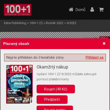
Domů
Extra Publishing
»
100+1 ZZ
»
Ročník 2022
»
9/2022
Placený obsah
Nejste přihlášen do čtenářské zóny
Přihlásit se
Žádost o souhlas s ukládáním volitelných informací
Okamžitý nákup
Vydání 100+1 ZZ 9/2022 můžete zakoupit
pomocí platební karty
Koupit (49 Kč)
Pro základní fungování webu nepotřebujeme ukládat žádné informace
(tzv. cookies apod.). Rádi bychom vás ale požádali o souhlas s
uložením volitelných informací:
Předplatit
Anonymní unikátní ID
Koupit archiv