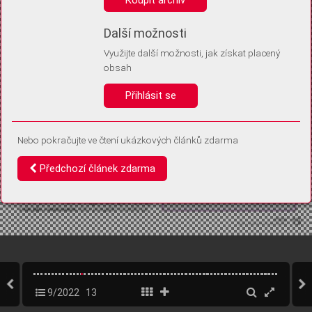
Díky němu příště poznáme, že se jedná o stejné zařízení, a
budeme tak moci přesněji vyhodnotit návštěvnost.
Identifikátor je zcela anonymní.
Další možnosti
Využijte další možnosti, jak získat placený
Vaše souhlasy a odmítnutí si ukládáme do vašeho zařízení, abychom se
obsah
vás už příště znovu neptali. Můžete je kdykoli později upravit ve Správě
cookies
Přihlásit se
Souhlasím
Odmítám
Nebo pokračujte ve čtení ukázkových článků zdarma
Předchozí článek zdarma
9/2022
13