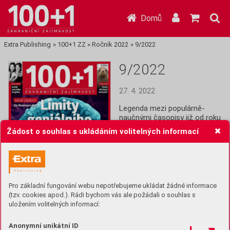
Domů
Extra Publishing
»
100+1 ZZ
»
Ročník 2022
»
9/2022
9/2022
27. 4. 2022
Legenda mezi populárně-
naučnými časopisy již od roku 
1964! Stoplusjednička je 
Žádost o souhlas s ukládáním volitelných informací
čtrnáctideník plný informací z 
celého světa: Historie, věda,  
technika, lidé, společnost a 
další zajímavosti.
Pro základní fungování webu nepotřebujeme ukládat žádné informace
Koupit (49 Kč)
(tzv. cookies apod.). Rádi bychom vás ale požádali o souhlas s
uložením volitelných informací:
Předplatit
Anonymní unikátní ID