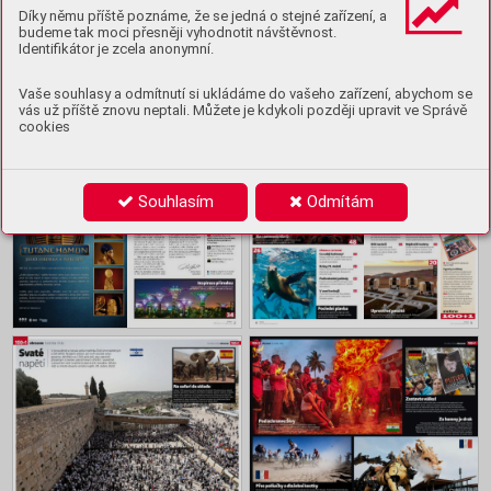
Ukázka
Díky němu příště poznáme, že se jedná o stejné zařízení, a
budeme tak moci přesněji vyhodnotit návštěvnost.
Koupit archiv
Identifikátor je zcela anonymní.
Vaše souhlasy a odmítnutí si ukládáme do vašeho zařízení, abychom se
vás už příště znovu neptali. Můžete je kdykoli později upravit ve Správě
Obsah
cookies
Souhlasím
Odmítám